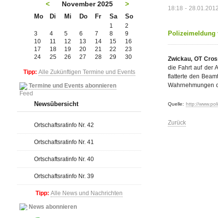
<
November 2025
>
18:18 - 28.01.201
Mo
Di
Mi
Do
Fr
Sa
So
1
2
Polizeimeldung 
3
4
5
6
7
8
9
10
11
12
13
14
15
16
17
18
19
20
21
22
23
24
25
26
27
28
29
30
Zwickau, OT Cros
die Fahrt auf der 
Tipp:
Alle Zukünftigen Termine und Events
flatterte den Beam
Wahrnehmungen der
Termine und Events abonnieren
Newsübersicht
Quelle:
http://www.po
Zurück
Ortschaftsratinfo Nr. 42
Ortschaftsratinfo Nr. 41
Ortschaftsratinfo Nr. 40
Ortschaftsratinfo Nr. 39
Tipp:
Alle News und Nachrichten
News abonnieren