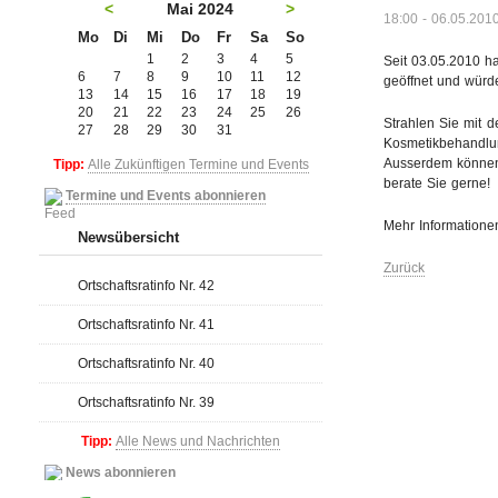
<
Mai 2024
>
18:00 - 06.05.201
Mo
Di
Mi
Do
Fr
Sa
So
1
2
3
4
5
Seit 03.05.2010 h
6
7
8
9
10
11
12
geöffnet und würd
13
14
15
16
17
18
19
20
21
22
23
24
25
26
Strahlen Sie mit 
27
28
29
30
31
Kosmetikbehandlun
Ausserdem können 
Tipp:
Alle Zukünftigen Termine und Events
berate Sie gerne!
Termine und Events abonnieren
Mehr Informatione
Newsübersicht
Zurück
Ortschaftsratinfo Nr. 42
Ortschaftsratinfo Nr. 41
Ortschaftsratinfo Nr. 40
Ortschaftsratinfo Nr. 39
Tipp:
Alle News und Nachrichten
News abonnieren