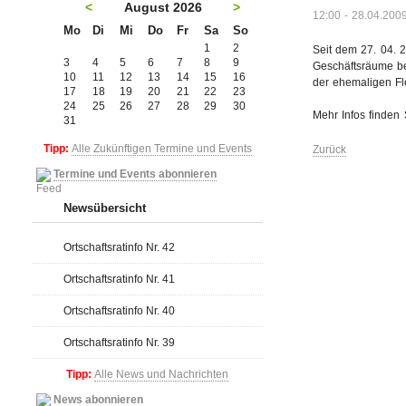
<
August 2026
>
12:00 - 28.04.200
Mo
Di
Mi
Do
Fr
Sa
So
1
2
Seit dem 27. 04. 
3
4
5
6
7
8
9
Geschäftsräume be
10
11
12
13
14
15
16
der ehemaligen Fle
17
18
19
20
21
22
23
24
25
26
27
28
29
30
Mehr Infos finden
31
Tipp:
Alle Zukünftigen Termine und Events
Zurück
Termine und Events abonnieren
Newsübersicht
Ortschaftsratinfo Nr. 42
Ortschaftsratinfo Nr. 41
Ortschaftsratinfo Nr. 40
Ortschaftsratinfo Nr. 39
Tipp:
Alle News und Nachrichten
News abonnieren