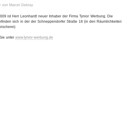
9 von Marcel Debray
2009 ist Herr Leonhardt neuer Inhaber der Firma Tynior Werbung. Die
finden sich in der der Schneppendorfer Straße 18 (in den Räumlichkeiten
ischerei).
 Sie unter
www.tynior-werbung.de