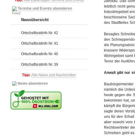
Tipp:
Alle Zukünftigen Termine und Events
Zwickau. Das Schr
letztlich nicht ge
Termine und Events abonnieren
Industriegebiet er
beschlossene Sac
Newsübersicht
des Stadtteiles Sc
Ortschaftsratinfo Nr. 42
Besagtes Schreibe
den Schneppendorf
Ortschaftsratinfo Nr. 41
die Planungsabsich
krassem Widerspruc
Ortschaftsratinfo Nr. 40
Wohngebiet samt Ei
Tenor der Ausführ
Ortschaftsratinfo Nr. 39
Anwalt gibt nur e
Tipp:
Alle News und Nachrichten
News abonnieren
Baubürgermeister 
nämlich die Unter
heute gegen die St
bekommen hat, um 
kämpft die Bürgeri
sagte deren Vorsi
uns für den Erhal
aber sowohl vom K
Rechtsvertreter de
Schreiben geht es