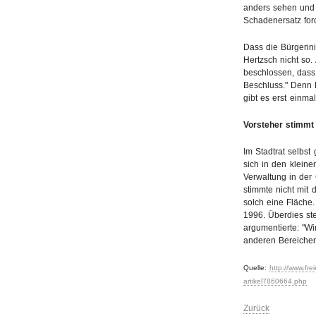
anders sehen und
Schadenersatz ford
Dass die Bürgerini
Hertzsch nicht so. 
beschlossen, dass 
Beschluss." Denn 
gibt es erst einma
Vorsteher stimmt 
Im Stadtrat selbs
sich in den kleine
Verwaltung in der
stimmte nicht mit 
solch eine Fläche
1996. Überdies ste
argumentierte: "Wi
anderen Bereichen,
Quelle:
http://www.f
artikel7860664.php
Zurück